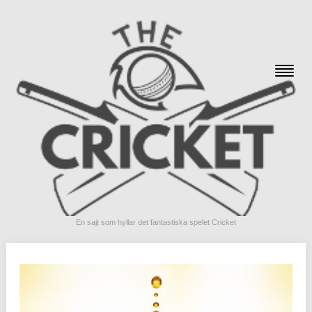
En sajt som hyllar det fantastiska spelet Cricket