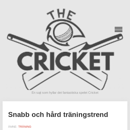
En sajt som hyllar det fantastiska spelet Cricket
Snabb och hård träningstrend
ÄMNE:
TRÄNING