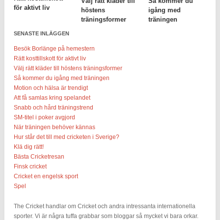
Välj rätt kläder till
Så kommer du
för aktivt liv
höstens
igång med
träningsformer
träningen
SENASTE INLÄGGEN
Besök Borlänge på hemestern
Rätt kosttillskott för aktivt liv
Välj rätt kläder till höstens träningsformer
Så kommer du igång med träningen
Motion och hälsa är trendigt
Att få samlas kring spelandet
Snabb och hård träningstrend
SM-titel i poker avgjord
När träningen behöver kännas
Hur står det till med cricketen i Sverige?
Klä dig rätt!
Bästa Cricketresan
Finsk cricket
Cricket en engelsk sport
Spel
The Cricket handlar om Cricket och andra intressanta internationella
sporter. Vi är några tuffa grabbar som bloggar så mycket vi bara orkar.