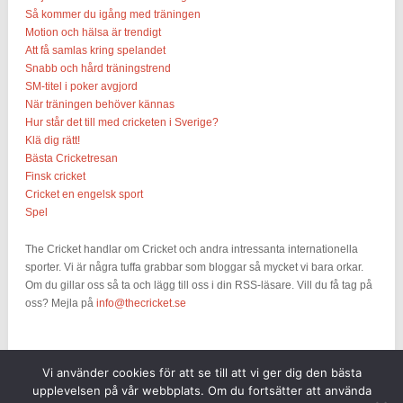
Så kommer du igång med träningen
Motion och hälsa är trendigt
Att få samlas kring spelandet
Snabb och hård träningstrend
SM-titel i poker avgjord
När träningen behöver kännas
Hur står det till med cricketen i Sverige?
Klä dig rätt!
Bästa Cricketresan
Finsk cricket
Cricket en engelsk sport
Spel
The Cricket handlar om Cricket och andra intressanta internationella
sporter. Vi är några tuffa grabbar som bloggar så mycket vi bara orkar.
Om du gillar oss så ta och lägg till oss i din RSS-läsare. Vill du få tag på
oss? Mejla på
info@thecricket.se
Vi använder cookies för att se till att vi ger dig den bästa
upplevelsen på vår webbplats. Om du fortsätter att använda