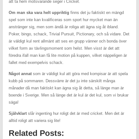
att ta hem motsvarande seger i Cricket.
Om man ska vara helt uppriktig
finns det ju faktiskt en mängd
spel som inte kan kvalificeras som sport hur mycket man än
anstränger sig, men som ändå är roliga att ägna sig åt ibland.
Poker, bingo, schack, Trivial Pursuit, Pictionary, och så vidare. Det
är väldigt kul rent allmänt att ses en grupp vänner och bonda över
vilket form av tävlingsmoment som helst. Men visst är det att
föredra ifall man kan få lite motion på kuppen, vilket näppeligen är
fallet med exempelvis schack.
Något annat
som är väldigt kul att göra med kompisar är att spela
kubb på sommaren. Dessvärre är det ju inte särskilt många
månader då man faktiskt kan ägna sig åt detta, så länge man är
boende i Sverige. Men så länge det är kul är det kul, som vi brukar
säga!
Självklart
slår ingenting hur roligt det är med cricket. Men det är
alltid roligt att variera sig lite!
Related Posts: