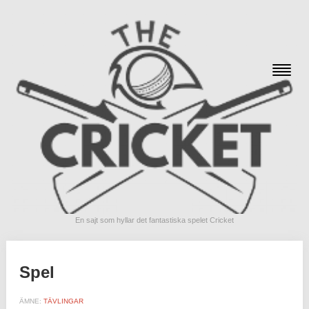
En sajt som hyllar det fantastiska spelet Cricket
Spel
ÄMNE:
TÄVLINGAR